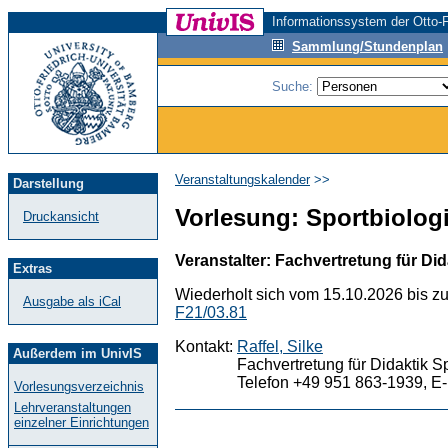
Informationssystem der Otto-F
Sammlung/Stundenplan
Suche:
Veranstaltungskalender
>>
Darstellung
Vorlesung: Sportbiologi
Druckansicht
Veranstalter: Fachvertretung für Did
Extras
Wiederholt sich vom 15.10.2026 bis z
Ausgabe als iCal
F21/03.81
Kontakt:
Raffel, Silke
Außerdem im UnivIS
Fachvertretung für Didaktik S
Telefon +49 951 863-1939, E-
Vorlesungsverzeichnis
Lehrveranstaltungen
einzelner Einrichtungen