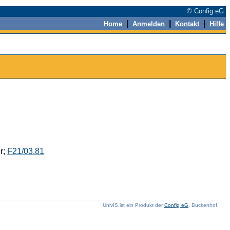
© Config eG
|
|
|
Home
Anmelden
Kontakt
Hilfe
r;
F21/03.81
UnivIS ist ein Produkt der
Config eG
, Buckenhof