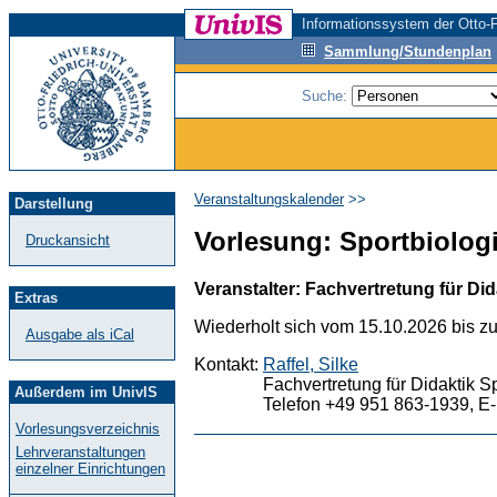
Informationssystem der Otto-F
Sammlung/Stundenplan
Suche:
Veranstaltungskalender
>>
Darstellung
Vorlesung: Sportbiologi
Druckansicht
Veranstalter: Fachvertretung für Did
Extras
Wiederholt sich vom 15.10.2026 bis z
Ausgabe als iCal
Kontakt:
Raffel, Silke
Fachvertretung für Didaktik S
Außerdem im UnivIS
Telefon +49 951 863-1939, E-
Vorlesungsverzeichnis
Lehrveranstaltungen
einzelner Einrichtungen