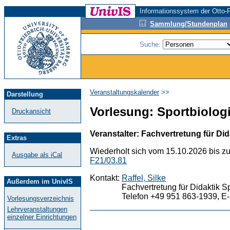
Informationssystem der Otto-F
Sammlung/Stundenplan
Suche:
Veranstaltungskalender
>>
Darstellung
Vorlesung: Sportbiologi
Druckansicht
Veranstalter: Fachvertretung für Did
Extras
Wiederholt sich vom 15.10.2026 bis z
Ausgabe als iCal
F21/03.81
Kontakt:
Raffel, Silke
Außerdem im UnivIS
Fachvertretung für Didaktik S
Telefon +49 951 863-1939, E-
Vorlesungsverzeichnis
Lehrveranstaltungen
einzelner Einrichtungen