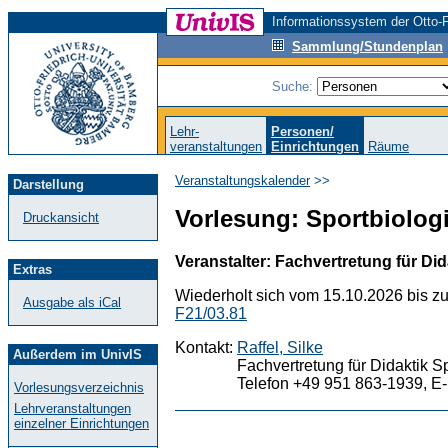
Informationssystem der Otto-F
Sammlung/Stundenplan
Suche:
Lehr-
Personen/
veranstaltungen
Einrichtungen
Räume
Veranstaltungskalender
>>
Darstellung
Vorlesung: Sportbiologi
Druckansicht
Veranstalter: Fachvertretung für Did
Extras
Wiederholt sich vom 15.10.2026 bis z
Ausgabe als iCal
F21/03.81
Kontakt:
Raffel, Silke
Außerdem im UnivIS
Fachvertretung für Didaktik S
Telefon +49 951 863-1939, E-
Vorlesungsverzeichnis
Lehrveranstaltungen
einzelner Einrichtungen