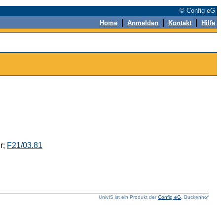
© Config eG
|
|
|
Home
Anmelden
Kontakt
Hilfe
r;
F21/03.81
UnivIS ist ein Produkt der
Config eG
, Buckenhof