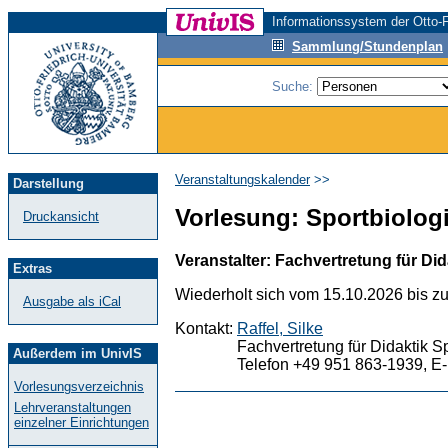
Informationssystem der Otto-F
Sammlung/Stundenplan
Suche:
Veranstaltungskalender
>>
Darstellung
Vorlesung: Sportbiologi
Druckansicht
Veranstalter: Fachvertretung für Did
Extras
Wiederholt sich vom 15.10.2026 bis z
Ausgabe als iCal
Kontakt:
Raffel, Silke
Fachvertretung für Didaktik S
Außerdem im UnivIS
Telefon +49 951 863-1939, E-
Vorlesungsverzeichnis
Lehrveranstaltungen
einzelner Einrichtungen