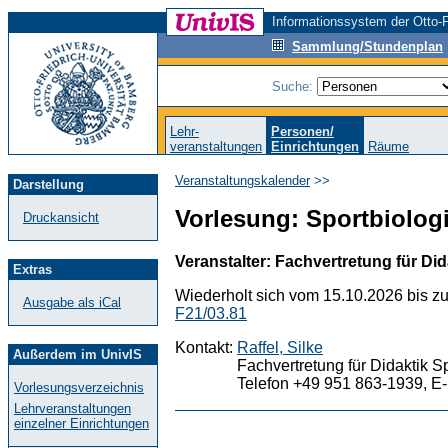
Informationssystem der Otto-F
Sammlung/Stundenplan
Suche:
Lehr-
Personen/
veranstaltungen
Einrichtungen
Räume
Veranstaltungskalender
>>
Darstellung
Vorlesung: Sportbiologi
Druckansicht
Veranstalter: Fachvertretung für Did
Extras
Wiederholt sich vom 15.10.2026 bis z
Ausgabe als iCal
F21/03.81
Kontakt:
Raffel, Silke
Außerdem im UnivIS
Fachvertretung für Didaktik S
Telefon +49 951 863-1939, E-
Vorlesungsverzeichnis
Lehrveranstaltungen
einzelner Einrichtungen