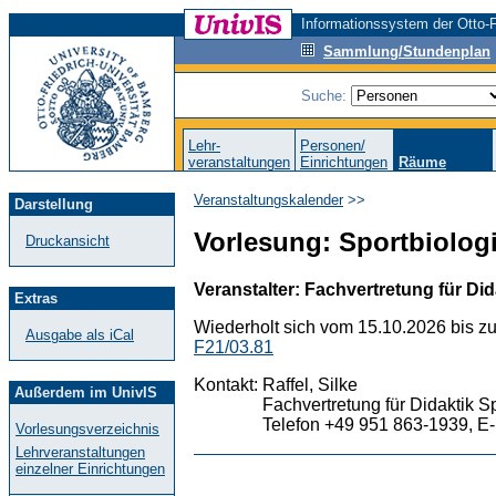
Informationssystem der Otto-F
Sammlung/Stundenplan
Suche:
Lehr-
Personen/
veranstaltungen
Einrichtungen
Räume
Veranstaltungskalender
>>
Darstellung
Vorlesung: Sportbiologi
Druckansicht
Veranstalter: Fachvertretung für Did
Extras
Wiederholt sich vom 15.10.2026 bis z
Ausgabe als iCal
F21/03.81
Kontakt:
Raffel, Silke
Außerdem im UnivIS
Fachvertretung für Didaktik S
Telefon +49 951 863-1939, E-
Vorlesungsverzeichnis
Lehrveranstaltungen
einzelner Einrichtungen