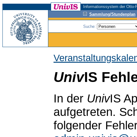
Informationssystem der Otto-F
Sammlung/Stundenplan
Suche:
Veranstaltungskale
Univ
IS Fehl
In der
Univ
IS Ap
aufgetreten. Sch
folgender Fehle