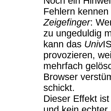
Noch ein Hinwei
Fehlern kennen 
Zeigefinger
: We
zu ungeduldig m
kann das
Univ
I
provozieren, wei
mehrfach gelösc
Browser verstü
schickt.
Dieser Effekt i
und kein echter F