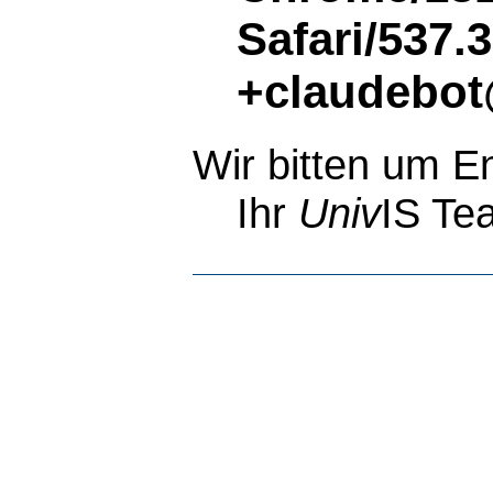
Safari/537.
+claudebot
Wir bitten um E
Ihr
Univ
IS Te