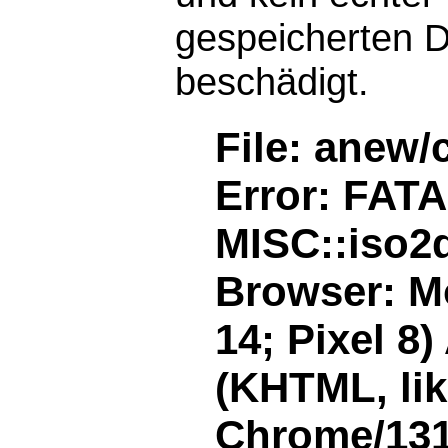
gespeicherten D
beschädigt.
File: anew/
Error: FAT
MISC::iso2d
Browser: Mo
14; Pixel 8
(KHTML, li
Chrome/131