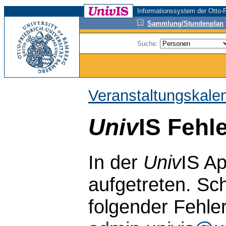
Informationssystem der Otto-F
Sammlung/Stundenplan
Suche:
Veranstaltungskale
Univ
IS Fehl
In der
Univ
IS Ap
aufgetreten. Sch
folgender Fehle