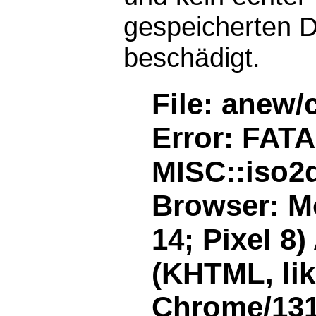
gespeicherten D
beschädigt.
File: anew/
Error: FAT
MISC::iso2d
Browser: Mo
14; Pixel 8
(KHTML, li
Chrome/131