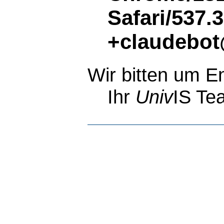
Safari/537.
+claudebot
Wir bitten um E
Ihr
Univ
IS Te