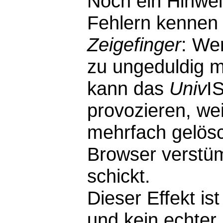
Noch ein Hinwei
Fehlern kennen 
Zeigefinger
: We
zu ungeduldig m
kann das
Univ
I
provozieren, wei
mehrfach gelösc
Browser verstü
schickt.
Dieser Effekt i
und kein echter F