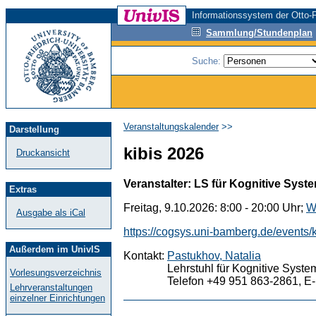
Informationssystem der Otto-F
Sammlung/Stundenplan
Suche:
Veranstaltungskalender
>>
Darstellung
kibis 2026
Druckansicht
Veranstalter: LS für Kognitive Syst
Extras
Freitag, 9.10.2026: 8:00 - 20:00 Uhr;
W
Ausgabe als iCal
https://cogsys.uni-bamberg.de/events/
Außerdem im UnivIS
Kontakt:
Pastukhov, Natalia
Lehrstuhl für Kognitive Syste
Vorlesungsverzeichnis
Telefon +49 951 863-2861, E-
Lehrveranstaltungen
einzelner Einrichtungen