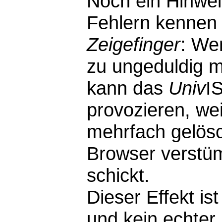
Noch ein Hinwei
Fehlern kennen 
Zeigefinger
: We
zu ungeduldig m
kann das
Univ
I
provozieren, wei
mehrfach gelösc
Browser verstü
schickt.
Dieser Effekt i
und kein echter F