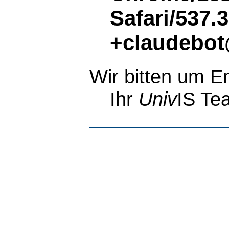
Safari/537.
+claudebot
Wir bitten um E
Ihr
Univ
IS Te