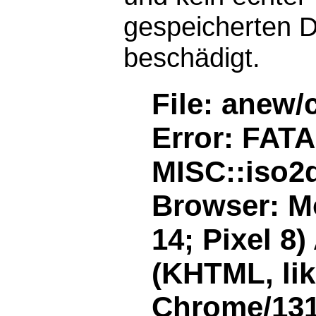
gespeicherten D
beschädigt.
File: anew/
Error: FAT
MISC::iso2d
Browser: Mo
14; Pixel 8
(KHTML, li
Chrome/131