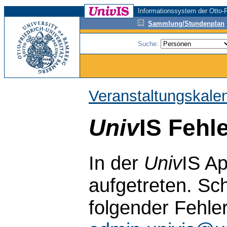
Informationssystem der Otto-F
Sammlung/Stundenplan
Suche:
Veranstaltungskale
Univ
IS Fehl
In der
Univ
IS Ap
aufgetreten. Sch
folgender Fehle