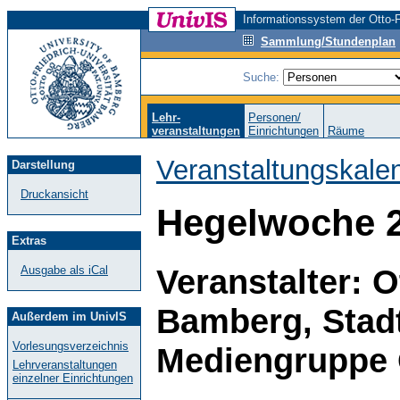
Informationssystem der Otto-F
Sammlung/Stundenplan
Suche:
Lehr-
Personen/
veranstaltungen
Einrichtungen
Räume
Veranstaltungskale
Darstellung
Druckansicht
Hegelwoche 
Extras
Veranstalter: O
Ausgabe als iCal
Bamberg, Stad
Außerdem im UnivIS
Vorlesungsverzeichnis
Mediengruppe 
Lehrveranstaltungen
einzelner Einrichtungen