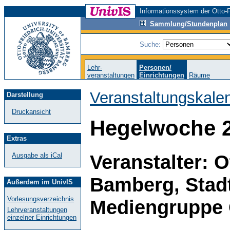
Informationssystem der Otto-F
Sammlung/Stundenplan
Suche:
Lehr-
Personen/
veranstaltungen
Einrichtungen
Räume
Veranstaltungskale
Darstellung
Druckansicht
Hegelwoche 
Extras
Veranstalter: O
Ausgabe als iCal
Bamberg, Stad
Außerdem im UnivIS
Vorlesungsverzeichnis
Mediengruppe 
Lehrveranstaltungen
einzelner Einrichtungen