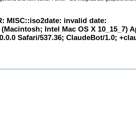
 MISC::iso2date: invalid date:
0 (Macintosh; Intel Mac OS X 10_15_7) 
.0.0 Safari/537.36; ClaudeBot/1.0; +c