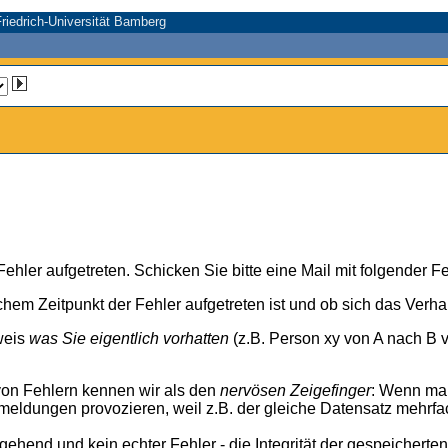
riedrich-Universität Bamberg
n Fehler aufgetreten. Schicken Sie bitte eine Mail mit folgender
chem Zeitpunkt der Fehler aufgetreten ist und ob sich das Verh
weis
was Sie eigentlich vorhatten
(z.B. Person xy von A nach B v
von Fehlern kennen wir als den
nervösen Zeigefinger
: Wenn ma
meldungen provozieren, weil z.B. der gleiche Datensatz mehrfa
rgehend und kein echter Fehler - die Integrität der gespeicherte