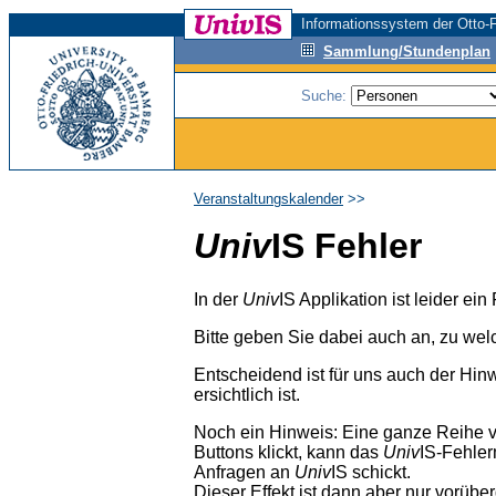
Informationssystem der Otto-F
Sammlung/Stundenplan
Suche:
Veranstaltungskalender
>>
Univ
IS Fehler
In der
Univ
IS Applikation ist leider ei
Bitte geben Sie dabei auch an, zu wel
Entscheidend ist für uns auch der Hin
ersichtlich ist.
Noch ein Hinweis: Eine ganze Reihe 
Buttons klickt, kann das
Univ
IS-Fehler
Anfragen an
Univ
IS schickt.
Dieser Effekt ist dann aber nur vorübe