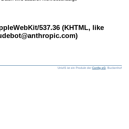
AppleWebKit/537.36 (KHTML, like
laudebot@anthropic.com)
UnivIS ist ein Produkt der
Config eG
, Buckenhof