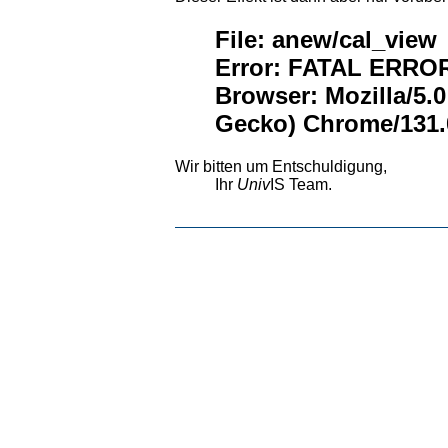
File: anew/cal_view
Error: FATAL ERROR:
Browser: Mozilla/5.
Gecko) Chrome/131.0
Wir bitten um Entschuldigung,
Ihr
Univ
IS Team.