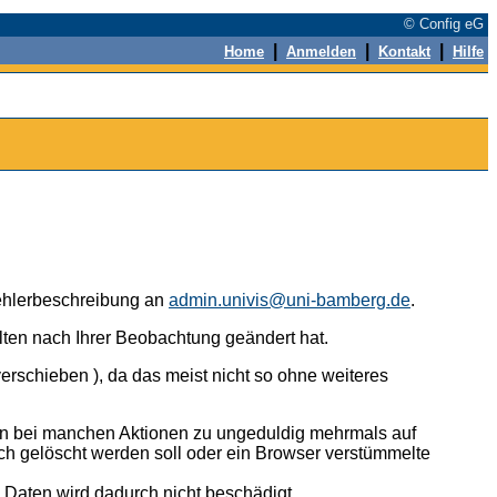
© Config eG
|
|
|
Home
Anmelden
Kontakt
Hilfe
 Fehlerbeschreibung an
admin.univis@uni-bamberg.de
.
alten nach Ihrer Beobachtung geändert hat.
erschieben ), da das meist nicht so ohne weiteres
n bei manchen Aktionen zu ungeduldig mehrmals auf
ch gelöscht werden soll oder ein Browser verstümmelte
n Daten wird dadurch nicht beschädigt.