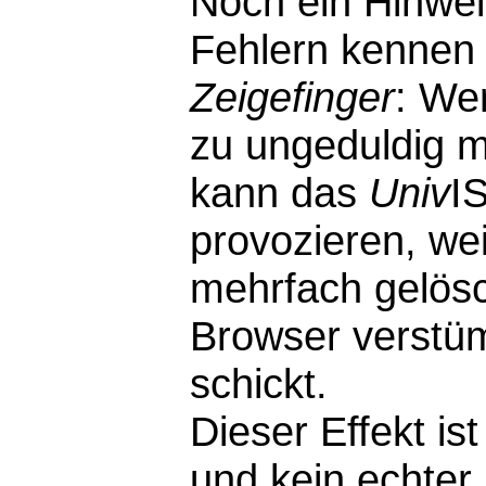
Noch ein Hinwei
Fehlern kennen 
Zeigefinger
: We
zu ungeduldig m
kann das
Univ
I
provozieren, wei
mehrfach gelösc
Browser verstü
schickt.
Dieser Effekt i
und kein echter F