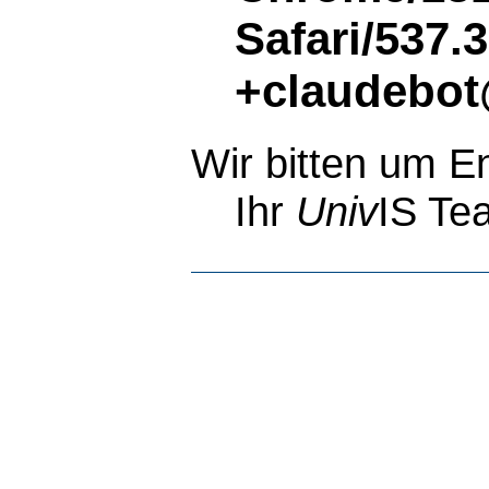
Safari/537.
+claudebot
Wir bitten um E
Ihr
Univ
IS Te