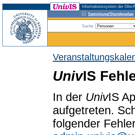
Informationssystem der Otto-F
Sammlung/Stundenplan
Suche:
Veranstaltungskale
Univ
IS Fehl
In der
Univ
IS Ap
aufgetreten. Sch
folgender Fehle