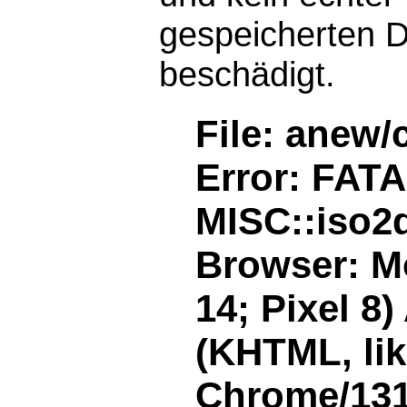
gespeicherten D
beschädigt.
File: anew/
Error: FAT
MISC::iso2d
Browser: Mo
14; Pixel 8
(KHTML, li
Chrome/131