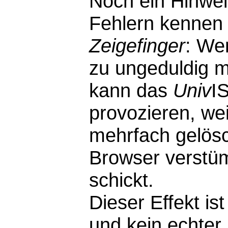
Noch ein Hinwei
Fehlern kennen 
Zeigefinger
: We
zu ungeduldig m
kann das
Univ
I
provozieren, wei
mehrfach gelösc
Browser verstü
schickt.
Dieser Effekt i
und kein echter F