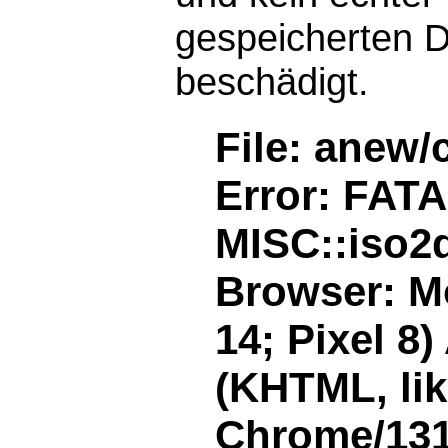
gespeicherten D
beschädigt.
File: anew/
Error: FAT
MISC::iso2d
Browser: Mo
14; Pixel 8
(KHTML, li
Chrome/131