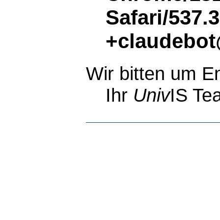
Safari/537.
+claudebot
Wir bitten um E
Ihr
Univ
IS Te