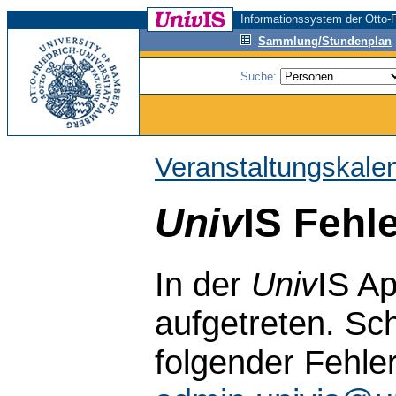
Informationssystem der Otto-F
Sammlung/Stundenplan
Suche:
Veranstaltungskale
Univ
IS Fehl
In der
Univ
IS Ap
aufgetreten. Sch
folgender Fehle