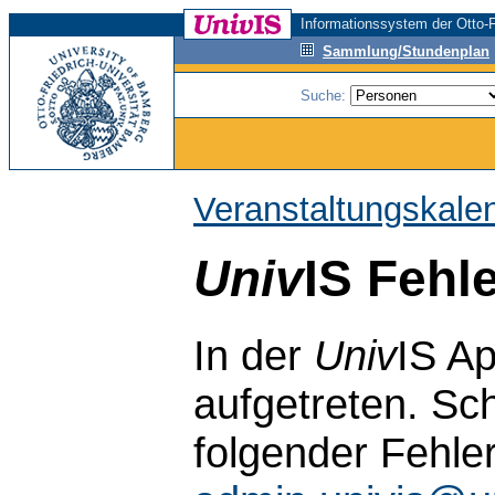
Informationssystem der Otto-F
Sammlung/Stundenplan
Suche:
Veranstaltungskale
Univ
IS Fehl
In der
Univ
IS Ap
aufgetreten. Sch
folgender Fehle