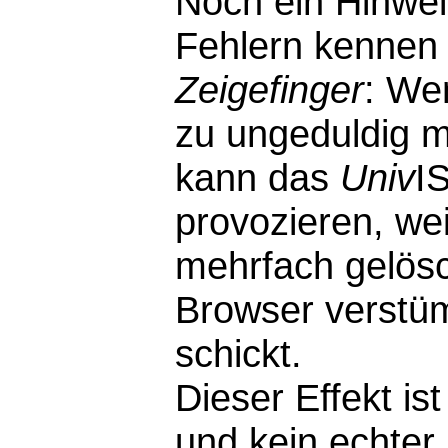
Noch ein Hinwei
Fehlern kennen 
Zeigefinger
: We
zu ungeduldig m
kann das
Univ
I
provozieren, wei
mehrfach gelösc
Browser verstü
schickt.
Dieser Effekt i
und kein echter F