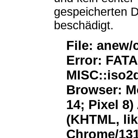
gespeicherten D
beschädigt.
File: anew/
Error: FAT
MISC::iso2d
Browser: Mo
14; Pixel 8
(KHTML, li
Chrome/131