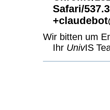
Safari/537.
+claudebot
Wir bitten um E
Ihr
Univ
IS Te