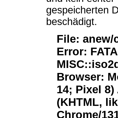
gespeicherten D
beschädigt.
File: anew/
Error: FAT
MISC::iso2d
Browser: Mo
14; Pixel 8
(KHTML, li
Chrome/131