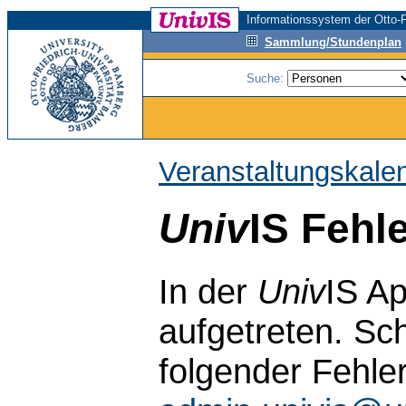
Informationssystem der Otto-F
Sammlung/Stundenplan
Suche:
Veranstaltungskale
Univ
IS Fehl
In der
Univ
IS Ap
aufgetreten. Sch
folgender Fehle