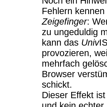
Noch ein Hinwei
Fehlern kennen 
Zeigefinger
: We
zu ungeduldig m
kann das
Univ
I
provozieren, wei
mehrfach gelösc
Browser verstü
schickt.
Dieser Effekt i
und kein echter F