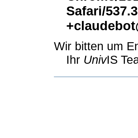
Safari/537.
+claudebot
Wir bitten um E
Ihr
Univ
IS Te