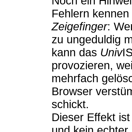
Noch ein Hinwei
Fehlern kennen 
Zeigefinger
: We
zu ungeduldig m
kann das
Univ
I
provozieren, wei
mehrfach gelösc
Browser verstü
schickt.
Dieser Effekt i
und kein echter F