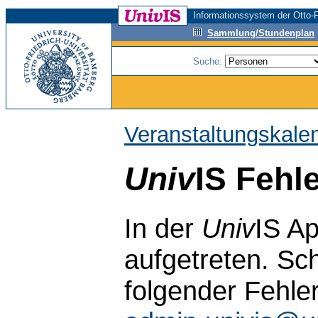
Informationssystem der Otto-F
Sammlung/Stundenplan
Suche:
Veranstaltungskale
Univ
IS Fehl
In der
Univ
IS Ap
aufgetreten. Sch
folgender Fehle