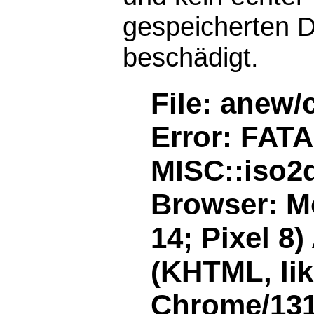
gespeicherten D
beschädigt.
File: anew/
Error: FAT
MISC::iso2d
Browser: Mo
14; Pixel 8
(KHTML, li
Chrome/131