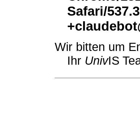
Safari/537.
+claudebot
Wir bitten um E
Ihr
Univ
IS Te