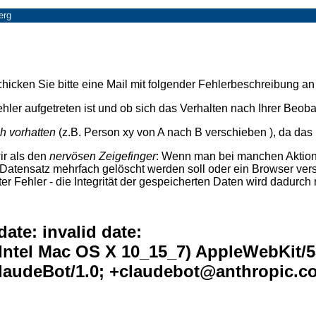
erg
 Schicken Sie bitte eine Mail mit folgender Fehlerbeschreibung a
hler aufgetreten ist und ob sich das Verhalten nach Ihrer Beob
ch vorhatten
(z.B. Person xy von A nach B verschieben ), da das m
ir als den
nervösen Zeigefinger
: Wenn man bei manchen Aktione
e Datensatz mehrfach gelöscht werden soll oder ein Browser ve
er Fehler - die Integrität der gespeicherten Daten wird dadurch 
te: invalid date:
 Intel Mac OS X 10_15_7) AppleWebKit/
 ClaudeBot/1.0; +claudebot@anthropic.c