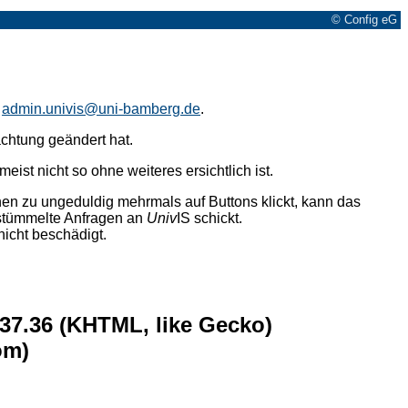
© Config eG
n
admin.univis@uni-bamberg.de
.
achtung geändert hat.
eist nicht so ohne weiteres ersichtlich ist.
n zu ungeduldig mehrmals auf Buttons klickt, kann das
rstümmelte Anfragen an
Univ
IS schickt.
nicht beschädigt.
537.36 (KHTML, like Gecko)
om)