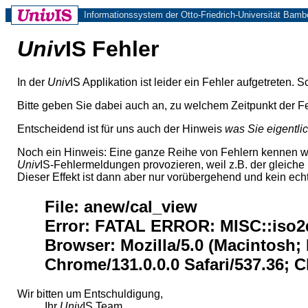
Informationssystem der Otto-Friedrich-Universität Bamb
Univ
IS Fehler
In der
Univ
IS Applikation ist leider ein Fehler aufgetreten.
Bitte geben Sie dabei auch an, zu welchem Zeitpunkt der Fe
Entscheidend ist für uns auch der Hinweis
was Sie eigentli
Noch ein Hinweis: Eine ganze Reihe von Fehlern kennen w
Univ
IS-Fehlermeldungen provozieren, weil z.B. der gleich
Dieser Effekt ist dann aber nur vorübergehend und kein echt
File: anew/cal_view
Error: FATAL ERROR: MISC::iso2da
Browser: Mozilla/5.0 (Macintosh;
Chrome/131.0.0.0 Safari/537.36;
Wir bitten um Entschuldigung,
Ihr
Univ
IS Team.