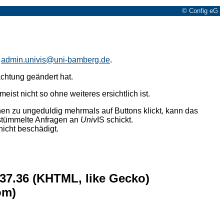
© Config eG
n
admin.univis@uni-bamberg.de
.
achtung geändert hat.
eist nicht so ohne weiteres ersichtlich ist.
n zu ungeduldig mehrmals auf Buttons klickt, kann das
rstümmelte Anfragen an
Univ
IS schickt.
nicht beschädigt.
537.36 (KHTML, like Gecko)
om)