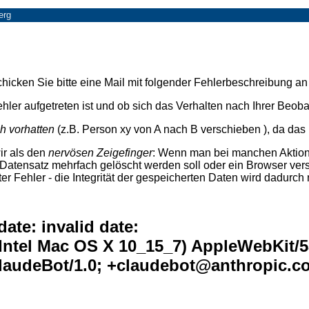
erg
 Schicken Sie bitte eine Mail mit folgender Fehlerbeschreibung a
hler aufgetreten ist und ob sich das Verhalten nach Ihrer Beob
ch vorhatten
(z.B. Person xy von A nach B verschieben ), da das m
ir als den
nervösen Zeigefinger
: Wenn man bei manchen Aktione
e Datensatz mehrfach gelöscht werden soll oder ein Browser ve
er Fehler - die Integrität der gespeicherten Daten wird dadurch 
te: invalid date:
 Intel Mac OS X 10_15_7) AppleWebKit/
 ClaudeBot/1.0; +claudebot@anthropic.c