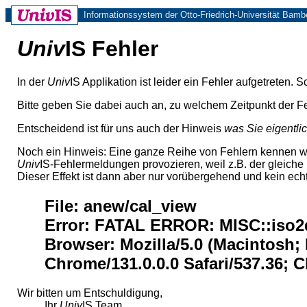
Informationssystem der Otto-Friedrich-Universität Bamb
Univ
IS Fehler
In der
Univ
IS Applikation ist leider ein Fehler aufgetreten.
Bitte geben Sie dabei auch an, zu welchem Zeitpunkt der Fe
Entscheidend ist für uns auch der Hinweis
was Sie eigentli
Noch ein Hinweis: Eine ganze Reihe von Fehlern kennen w
Univ
IS-Fehlermeldungen provozieren, weil z.B. der gleich
Dieser Effekt ist dann aber nur vorübergehend und kein echt
File: anew/cal_view
Error: FATAL ERROR: MISC::iso2da
Browser: Mozilla/5.0 (Macintosh;
Chrome/131.0.0.0 Safari/537.36;
Wir bitten um Entschuldigung,
Ihr
Univ
IS Team.