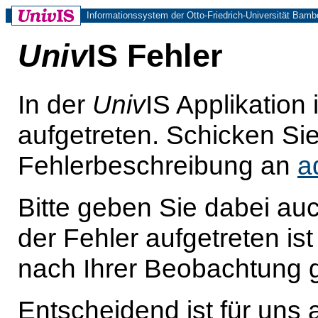
Informationssystem der Otto-Friedrich-Universität Bamb
Univ
IS Fehler
In der
Univ
IS Applikation 
aufgetreten. Schicken Sie 
Fehlerbeschreibung an
a
Bitte geben Sie dabei au
der Fehler aufgetreten is
nach Ihrer Beobachtung g
Entscheidend ist für uns