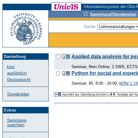
Informationssystem der Otto-F
Sammlung/Stundenplan
Suche:
Applied data analysis for p
Darstellung
kurz
Seminar; Rein Online; 2 SWS; ECTS: 
Python for social and exper
ausführlich
Druckansicht
Seminar; Mi, 8:00 - 10:00,
M3N/-1.19
Stundenplan
Extras
Sammlung
speichern