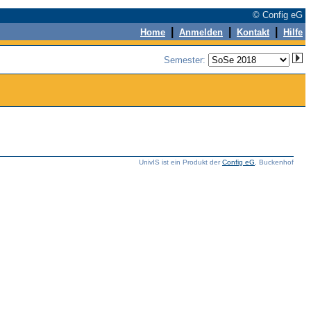
© Config eG
|
|
|
Home
Anmelden
Kontakt
Hilfe
Semester:
UnivIS ist ein Produkt der
Config eG
, Buckenhof