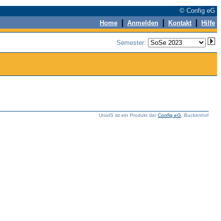
© Config eG
|
|
|
Home
Anmelden
Kontakt
Hilfe
Semester:
UnivIS ist ein Produkt der
Config eG
, Buckenhof