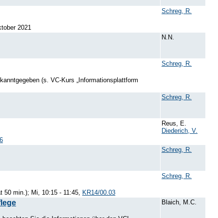
Schreg, R.
ktober 2021
N.N.
Schreg, R.
ekanntgegeben (s. VC-Kurs „Informationsplattform
Schreg, R.
Reus, E.
Diederich, V.
6
Schreg, R.
Schreg, R.
50 min.); Mi, 10:15 - 11:45,
KR14/00.03
flege
Blaich, M.C.