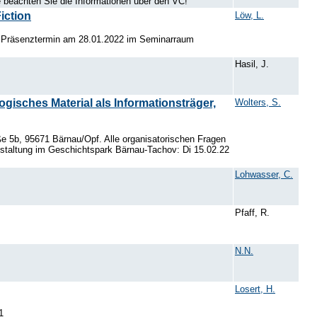
e beachten Sie die Informationen über den VC!
iction
Löw, L.
d. Präsenztermin am 28.01.2022 im Seminarraum
Hasil, J.
gisches Material als Informationsträger,
Wolters, S.
e 5b, 95671 Bärnau/Opf. Alle organisatorischen Fragen
anstaltung im Geschichtspark Bärnau-Tachov: Di 15.02.22
Lohwasser, C.
Pfaff, R.
N.N.
Losert, H.
1