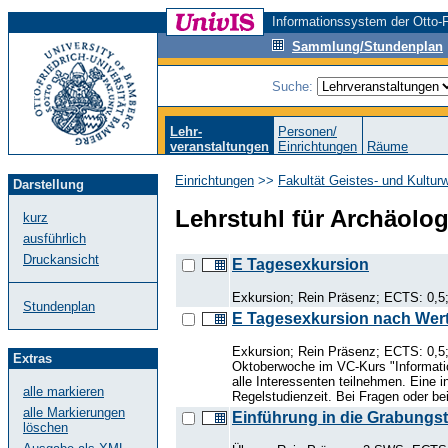
Informationssystem der Otto-F
Sammlung/Stundenplan
Suche:
Lehr-
Personen/
veranstaltungen
Einrichtungen
Räume
Einrichtungen
>>
Fakultät Geistes- und Kultur
Darstellung
Lehrstuhl für Archäolog
kurz
ausführlich
Druckansicht
E Tagesexkursion
Exkursion; Rein Präsenz; ECTS: 0,5;
Stundenplan
E Tagesexkursion nach Wer
Exkursion; Rein Präsenz; ECTS: 0,5;
Extras
Oktoberwoche im VC-Kurs "Informatio
alle Interessenten teilnehmen. Eine i
alle markieren
Regelstudienzeit. Bei Fragen oder be
alle Markierungen
Einführung in die Grabungs
löschen