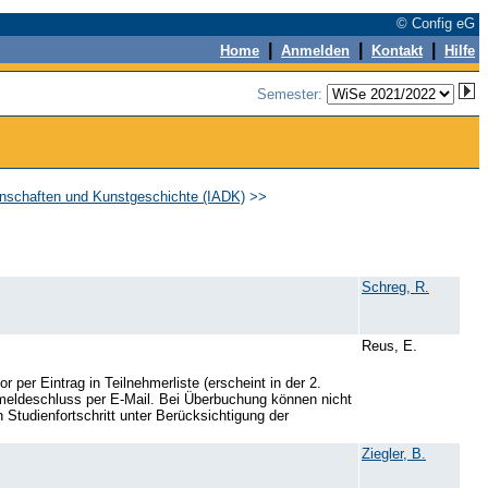
© Config eG
|
|
|
Home
Anmelden
Kontakt
Hilfe
Semester:
enschaften und Kunstgeschichte (IADK)
>>
Schreg, R.
Reus, E.
 Eintrag in Teilnehmerliste (erscheint in der 2.
meldeschluss per E-Mail. Bei Überbuchung können nicht
 Studienfortschritt unter Berücksichtigung der
Ziegler, B.