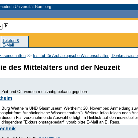
riedrich-Universität Bamberg
Telefon &
E-Mail
wissenschaften
>>
Institut für Archäologische Wissenschaften, Denkmalwiss
ie des Mittelalters und der Neuzeit
 Zeit und Ort werden rechtzeitig bekanntgegeben.
theim
 Burg Wertheim UND Glasmuseum Wertheim; 20. November; Anmeldung zuvor per
nsplattform Archäologische Wissenschaften"). Weitere Infos folgen nach An
n diesem Fall vorzunehmende Auswahl erfolgt im Hinblick auf den individuellen
i dringendem "Exkursionstagebedarf" vorab bitte E-Mail an E. Reus.
technik