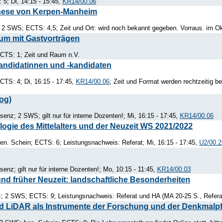
5; Di, 14:15 - 15:45,
KR14/00.06
enese von Kerpen-Manheim
2 SWS; ECTS: 4,5; Zeit und Ort: wird noch bekannt gegeben. Vorraus. im O
um mit Gastvorträgen
CTS: 1; Zeit und Raum n.V.
andidatinnen und -kandidaten
TS: 4; Di, 16:15 - 17:45,
KR14/00.06
; Zeit und Format werden rechtzeitig b
og)
senz; 2 SWS; gilt nur für interne Dozenten!; Mi, 16:15 - 17:45,
KR14/00.06
logie des Mittelalters und der Neuzeit WS 2021/2022
n. Schein; ECTS: 6; Leistungsnachweis: Referat; Mi, 16:15 - 17:45,
U2/00.2
enz; gilt nur für interne Dozenten!; Mo, 10:15 - 11:45,
KR14/00.03
 und früher Neuzeit: landschaftliche Besonderheiten
 2 SWS; ECTS: 9; Leistungsnachweis: Referat und HA (MA 20-25 S., Referat 
nd LiDAR als Instrumente der Forschung und der Denkmalp