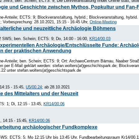
 SWS; ben. Schein; ECTS: 9; Die Lehrveranstaltung findet Online statt, bitt
ogie und Geschichte zwischen Mythos, Popkultur und Fan-F
e-Anteile; ECTS: 9; Blockveranstaltung, hybrid.; Blockveranstaltung, hybri
 ; Vorbesprechung: 28.10.2021, 15:15 - 16:45 Uhr,
Online-Meeting
elalterliche und neuzeitliche Archäologie Böhmens
2 SWS; ben. Schein; ECTS: 9; Do, 14:00 - 16:00,
KR14/00.03
xperimentellen Archäologie/Entschlüsselte Funde: Archäolo
 in der praktischen Anwendung
e-Anteile; ben. Schein; ECTS: 9; Ort: ArchaeoCentrum Bärnau, Naaber Straß
en per E-Mail geklärt werden: stefan.wolters(at)geschichtspark.de; Blockver
.22 unter stefan.wolters(at)geschichtspark.de
14:15 - 15:45,
U5/00.24
; ab 28.10.2021
e des Mittelalters und der Neuzeit
: 1; Di, 12:15 - 13:45,
KR14/00.06
, 14:15 - 15:45,
KR14/00.06
arbeitung archäologischer Fundkomplexe
 SWS; ECTS: 5; Mo 12:15 Uhr bis 13:45 Uhr, Fundbearbeitungsraum Kr14/00.1