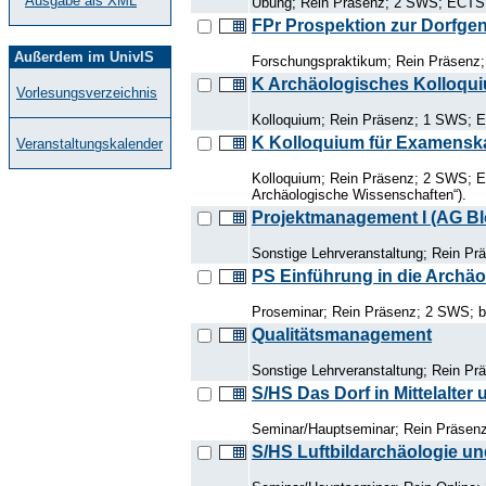
Ausgabe als XML
Übung; Rein Präsenz; 2 SWS; ECTS: 
FPr Prospektion zur Dorfg
Außerdem im UnivIS
Forschungspraktikum; Rein Präsenz; 
K Archäologisches Kolloqui
Vorlesungsverzeichnis
Kolloquium; Rein Präsenz; 1 SWS; E
K Kolloquium für Examensk
Veranstaltungskalender
Kolloquium; Rein Präsenz; 2 SWS; EC
Archäologische Wissenschaften“).
Projektmanagement I (AG Bl
Sonstige Lehrveranstaltung; Rein Prä
PS Einführung in die Archäo
Proseminar; Rein Präsenz; 2 SWS; be
Qualitätsmanagement
Sonstige Lehrveranstaltung; Rein Präs
S/HS Das Dorf in Mittelalter
Seminar/Hauptseminar; Rein Präsenz;
S/HS Luftbildarchäologie u