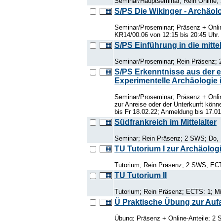
Seminar/Hauptseminar; Rein Online; 2
S/PS Die Wikinger - Archäol
Seminar/Proseminar; Präsenz + Onlin
KR14/00.06 von 12:15 bis 20:45 Uhr.
S/PS Einführung in die mitt
Seminar/Proseminar; Rein Präsenz; 
S/PS Erkenntnisse aus der e
Experimentelle Archäologie
Seminar/Proseminar; Präsenz + Onlin
zur Anreise oder der Unterkunft könn
bis Fr 18.02.22; Anmeldung bis 17.01
Südfrankreich im Mittelalter
Seminar; Rein Präsenz; 2 SWS; Do, 
TU Tutorium I zur Archäologi
Tutorium; Rein Präsenz; 2 SWS; ECTS
TU Tutorium II
Tutorium; Rein Präsenz; ECTS: 1; Mi
Ü Praktische Übung zur Auf
Übung; Präsenz + Online-Anteile; 2