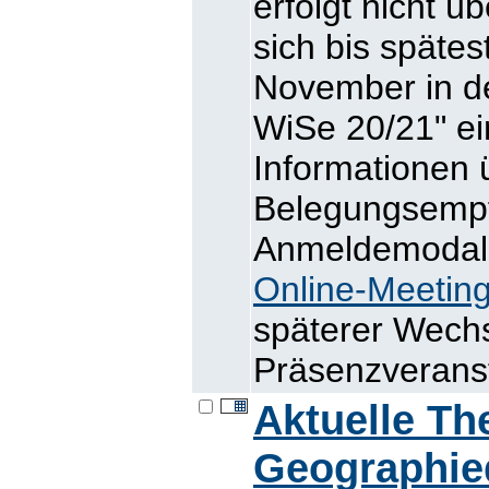
erfolgt nicht 
sich bis späte
November in d
WiSe 20/21" ein
Informationen 
Belegungsemp
Anmeldemodalit
Online-Meetin
späterer Wechs
Präsenzveranst
Aktuelle T
Geographie