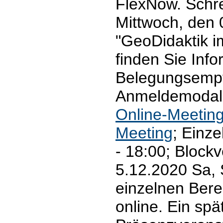
FlexNow. Schre
Mittwoch, den
"GeoDidaktik i
finden Sie Inf
Belegungsemp
Anmeldemodalit
Online-Meetin
Meeting
; Einz
- 18:00; Block
5.12.2020 Sa, 
einzelnen Bere
online. Ein sp