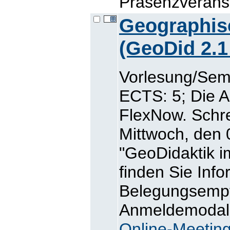
Präsenzveranst
Geographis
(GeoDid 2.1
Vorlesung/Semi
ECTS: 5; Die A
FlexNow. Schre
Mittwoch, den
"GeoDidaktik i
finden Sie Inf
Belegungsemp
Anmeldemodalit
Online-Meetin