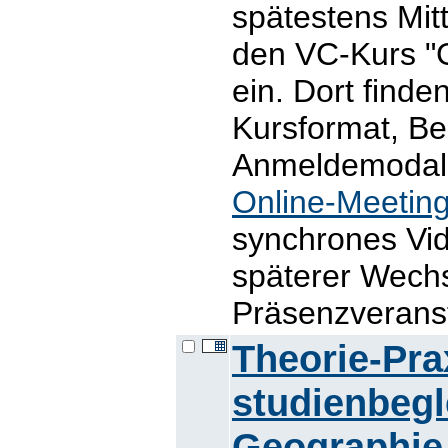
spätestens Mit
den VC-Kurs "
ein. Dort find
Kursformat, B
Anmeldemodalit
Online-Meetin
synchrones Vid
späterer Wechs
Präsenzveranst
Theorie-Pr
studienbegl
Geographie 