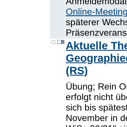
Anmeldemodalit
Online-Meetin
späterer Wechs
Präsenzveranst
Aktuelle T
Geographie
(RS)
Übung; Rein O
erfolgt nicht 
sich bis späte
November in d