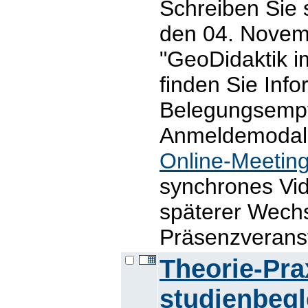
Schreiben Sie 
den 04. Novem
"GeoDidaktik i
finden Sie Inf
Belegungsemp
Anmeldemodalit
Online-Meetin
synchrones Vid
späterer Wechs
Präsenzveranst
Theorie-Pr
studienbegl