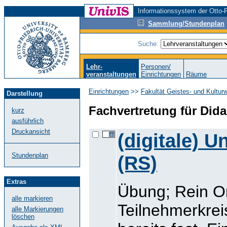
Informationssystem der Otto-F
Sammlung/Stundenplan
Suche:
Lehr-
Personen/
veranstaltungen
Einrichtungen
Räume
Einrichtungen
>>
Fakultät Geistes- und Kultur
Darstellung
Fachvertretung für Dida
kurz
ausführlich
Druckansicht
(digitale) U
Stundenplan
(RS)
Extras
Übung; Rein O
alle markieren
Teilnehmerkrei
alle Markierungen
löschen