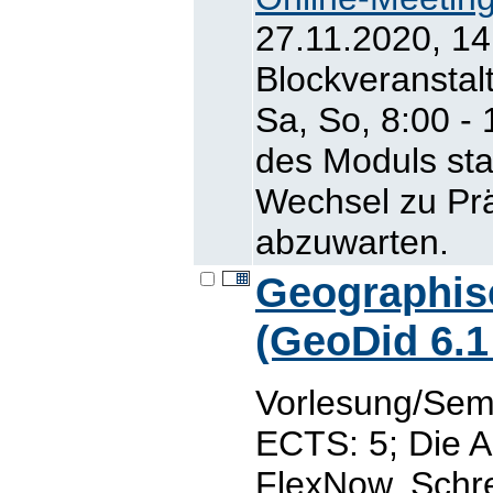
27.11.2020, 14
Blockveranstal
Sa, So, 8:00 -
des Moduls star
Wechsel zu Prä
abzuwarten.
Geographis
(GeoDid 6.1
Vorlesung/Semi
ECTS: 5; Die A
FlexNow. Schre