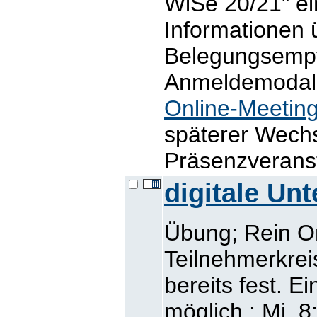
WiSe 20/21" ein
Informationen 
Belegungsemp
Anmeldemodalit
Online-Meetin
späterer Wechs
Präsenzveranst
digitale Un
Übung; Rein O
Teilnehmerkrei
bereits fest. E
möglich.; Mi, 8