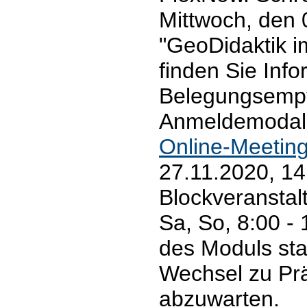
Mittwoch, den
"GeoDidaktik i
finden Sie Inf
Belegungsemp
Anmeldemodalit
Online-Meetin
27.11.2020, 14
Blockveranstal
Sa, So, 8:00 -
des Moduls star
Wechsel zu Prä
abzuwarten.