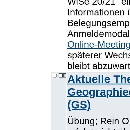
WiSe 20/21" ein
Informationen 
Belegungsemp
Anmeldemodalit
Online-Meetin
späterer Wech
bleibt abzuwar
Aktuelle T
Geographie
(GS)
Übung; Rein O