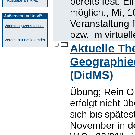
bereits fest. E
Ausgabe als XML
möglich.; Mi, 1
Außerdem im UnivIS
Veranstaltung 
Vorlesungsverzeichnis
bzw. im virtuel
Veranstaltungskalender
Aktuelle T
Geographie
(DidMS)
Übung; Rein O
erfolgt nicht 
sich bis späte
November in d