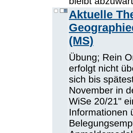
bleibt abzuwar
Aktuelle T
Geographie
(MS)
Übung; Rein O
erfolgt nicht 
sich bis späte
November in d
WiSe 20/21" ein
Informationen 
Belegungsemp