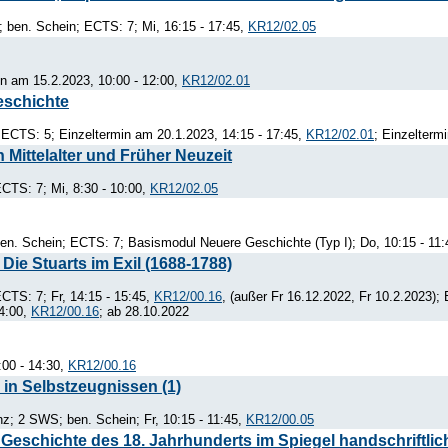
 ben. Schein; ECTS: 7; Mi, 16:15 - 17:45,
KR12/02.05
in am 15.2.2023, 10:00 - 12:00,
KR12/02.01
eschichte
ECTS: 5; Einzeltermin am 20.1.2023, 14:15 - 17:45,
KR12/02.01
; Einzelterm
 Mittelalter und Früher Neuzeit
CTS: 7; Mi, 8:30 - 10:00,
KR12/02.05
n. Schein; ECTS: 7; Basismodul Neuere Geschichte (Typ I); Do, 10:15 - 11
Die Stuarts im Exil (1688-1788)
TS: 7; Fr, 14:15 - 15:45,
KR12/00.16
, (außer Fr 16.12.2022, Fr 10.2.2023);
14:00,
KR12/00.16
; ab 28.10.2022
:00 - 14:30,
KR12/00.16
 in Selbstzeugnissen (1)
z; 2 SWS; ben. Schein; Fr, 10:15 - 11:45,
KR12/00.05
eschichte des 18. Jahrhunderts im Spiegel handschriftlic