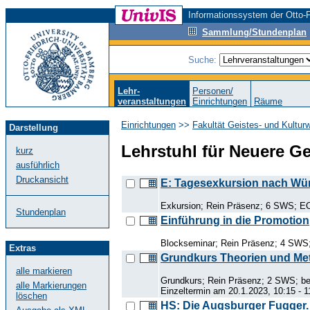
Informationssystem der Otto-F
Sammlung/Stundenplan
Suche:
Lehr-
Personen/
veranstaltungen
Einrichtungen
Räume
Einrichtungen
>>
Fakultät Geistes- und Kultur
Darstellung
Lehrstuhl für Neuere G
kurz
ausführlich
Druckansicht
E: Tagesexkursion nach Wü
Exkursion; Rein Präsenz; 6 SWS; EC
Stundenplan
Einführung in die Promotion
Blockseminar; Rein Präsenz; 4 SWS;
Extras
Grundkurs Theorien und M
alle markieren
Grundkurs; Rein Präsenz; 2 SWS; be
alle Markierungen
Einzeltermin am 20.1.2023, 10:15 - 1
löschen
HS: Die Augsburger Fugger. 