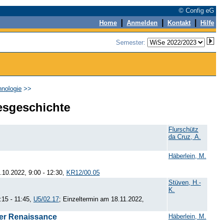
© Config eG
|
|
|
Home
Anmelden
Kontakt
Hilfe
Semester:
hnologie
>>
esgeschichte
Flurschütz
da Cruz, A.
Häberlein, M.
.10.2022, 9:00 - 12:30,
KR12/00.05
Stüven, H.-
K.
15 - 11:45,
U5/02.17
; Einzeltermin am 18.11.2022,
der Renaissance
Häberlein, M.