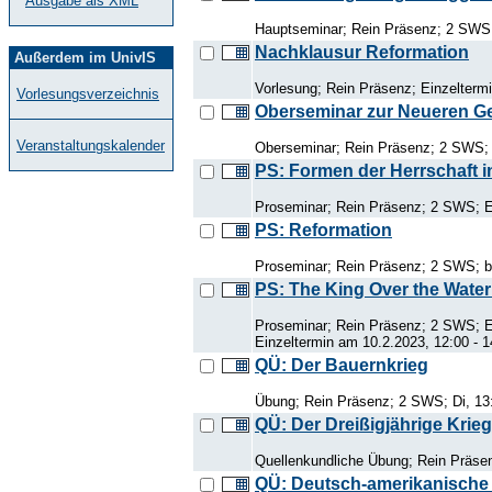
Ausgabe als XML
Hauptseminar; Rein Präsenz; 2 SWS;
Nachklausur Reformation
Außerdem im UnivIS
Vorlesung; Rein Präsenz; Einzelterm
Vorlesungsverzeichnis
Oberseminar zur Neueren G
Veranstaltungskalender
Oberseminar; Rein Präsenz; 2 SWS; 
PS: Formen der Herrschaft in
Proseminar; Rein Präsenz; 2 SWS; E
PS: Reformation
Proseminar; Rein Präsenz; 2 SWS; be
PS: The King Over the Water 
Proseminar; Rein Präsenz; 2 SWS; EC
Einzeltermin am 10.2.2023, 12:00 - 
QÜ: Der Bauernkrieg
Übung; Rein Präsenz; 2 SWS; Di, 13
QÜ: Der Dreißigjährige Krieg
Quellenkundliche Übung; Rein Präsen
QÜ: Deutsch-amerikanische G