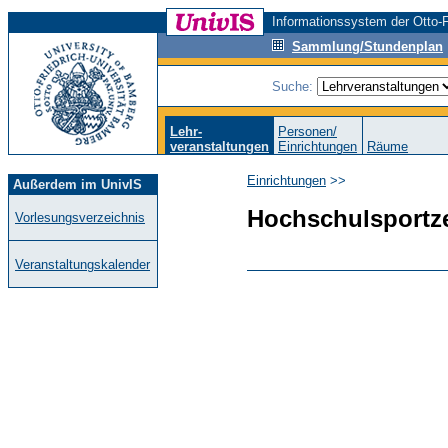
Informationssystem der Otto-F
Sammlung/Stundenplan
Suche:
Lehr-
Personen/
veranstaltungen
Einrichtungen
Räume
Einrichtungen
>>
Außerdem im UnivIS
Hochschulsportz
Vorlesungsverzeichnis
Veranstaltungskalender