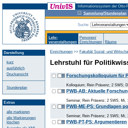
Informationssystem der Otto-F
Sammlung/Stundenplan
Suche:
Lehr-
Personen/
veranstaltungen
Einrichtungen
Räume
Einrichtungen
>>
Fakultät Sozial- und Wirtsch
Darstellung
Lehrstuhl für Politikwis
kurz
ausführlich
Druckansicht
Forschungskolloquium für P
Kolloquium; Rein Präsenz; 2 SWS; D
Stundenplan
PWB-AB: Aktuelle Forschun
Seminar; Rein Präsenz; 2 SWS; Mi, 
Extras
PWB-ME-PS: Grundlagen poli
alle markieren
Seminar; Rein Präsenz; 2 SWS; Mi, 
alle Markierungen
PWB-PT-PS: Argumentieren
löschen