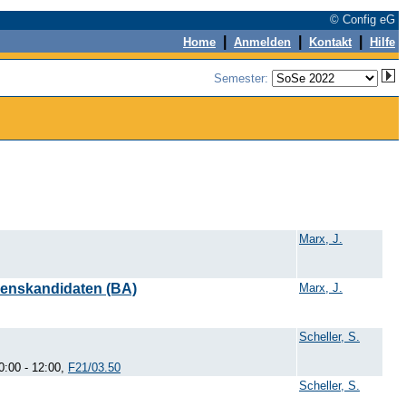
© Config eG
|
|
|
Home
Anmelden
Kontakt
Hilfe
Semester:
Marx, J.
enskandidaten (BA)
Marx, J.
Scheller, S.
0:00 - 12:00,
F21/03.50
Scheller, S.