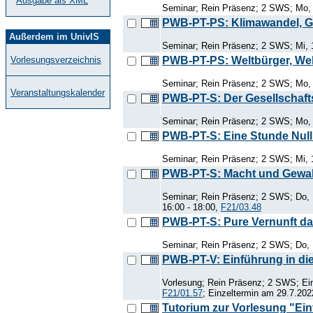
Ausgabe als XML
Seminar; Rein Präsenz; 2 SWS; Mo, 
PWB-PT-PS: Klimawandel, Ge
Außerdem im UnivIS
Seminar; Rein Präsenz; 2 SWS; Mi, 
PWB-PT-PS: Weltbürger, Welt
Vorlesungsverzeichnis
Seminar; Rein Präsenz; 2 SWS; Mo, 
Veranstaltungskalender
PWB-PT-S: Der Gesellschaft
Seminar; Rein Präsenz; 2 SWS; Mo, 
PWB-PT-S: Eine Stunde Null 
Seminar; Rein Präsenz; 2 SWS; Mi, 
PWB-PT-S: Macht und Gewal
Seminar; Rein Präsenz; 2 SWS; Do, 
16:00 - 18:00,
F21/03.48
PWB-PT-S: Pure Vernunft dar
Seminar; Rein Präsenz; 2 SWS; Do, 
PWB-PT-V: Einführung in die
Vorlesung; Rein Präsenz; 2 SWS; Ein
F21/01.57
; Einzeltermin am 29.7.202
Tutorium zur Vorlesung "Einf