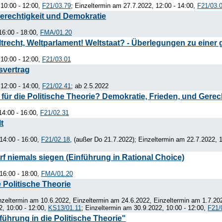
10:00 - 12:00,
F21/03.79
; Einzeltermin am 27.7.2022, 12:00 - 14:00,
F21/03.
rechtigkeit und Demokratie
16:00 - 18:00,
FMA/01.20
recht, Weltparlament! Weltstaat? - Überlegungen zu einer 
10:00 - 12:00,
F21/03.01
svertrag
12:00 - 14:00,
F21/02.41
; ab 2.5.2022
für die Politische Theorie? Demokratie, Frieden, und Gerec
14:00 - 16:00,
F21/02.31
t
14:00 - 16:00,
F21/02.18
, (außer Do 21.7.2022); Einzeltermin am 22.7.2022, 
f niemals siegen (Einführung in Rational Choice)
16:00 - 18:00,
FMA/01.20
 Politische Theorie
zeltermin am 10.6.2022, Einzeltermin am 24.6.2022, Einzeltermin am 1.7.202
2, 10:00 - 12:00,
KS13/01.11
; Einzeltermin am 30.9.2022, 10:00 - 12:00,
F21/
ührung in die Politische Theorie"