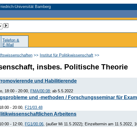
riedrich-Universität Bamberg
Telefon &
E-Mail
aftswissenschaften
>>
Institut für Politikwissenschaft
>>
senschaft, insbes. Politische Theorie
romovierende und Habilitierende
o, 18:00 - 20:00,
FMA/00.08
; ab 5.5.2022
gsprobleme und -methoden / Forschungsseminar für Exam
18:00 - 20:00,
F21/03.48
tikwissenschaftlichen Arbeitens
10:00 - 12:00,
FG1/00.06
, (außer Mi 11.5.2022); Einzeltermin am 11.5.2022, 1