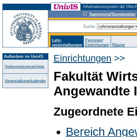
Informationssystem der Otto-F
Sammlung/Stundenplan
Suche:
Lehr-
Personen/
veranstaltungen
Einrichtungen
Räume
Einrichtungen
>>
Außerdem im UnivIS
Vorlesungsverzeichnis
Fakultät Wirt
Veranstaltungskalender
Angewandte I
Zugeordnete E
Bereich Ange