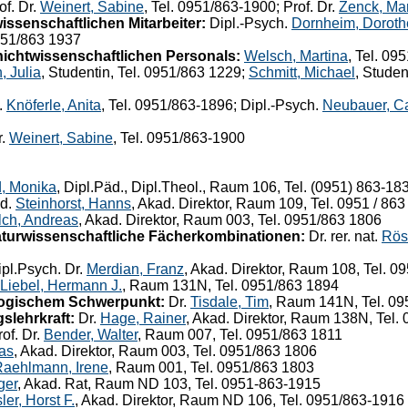
of. Dr.
Weinert, Sabine
, Tel. 0951/863-1900; Prof. Dr.
Zenck, Mar
issenschaftlichen Mitarbeiter:
Dipl.-Psych.
Dornheim, Doroth
0951/863 1937
ichtwissenschaftlichen Personals:
Welsch, Martina
, Tel. 09
, Julia
, Studentin, Tel. 0951/863 1229;
Schmitt, Michael
, Studen
.
Knöferle, Anita
, Tel. 0951/863-1896; Dipl.-Psych.
Neubauer, Ca
r.
Weinert, Sabine
, Tel. 0951/863-1900
, Monika
, Dipl.Päd., Dipl.Theol., Raum 106, Tel. (0951) 863-18
äd.
Steinhorst, Hanns
, Akad. Direktor, Raum 109, Tel. 0951 / 86
ch, Andreas
, Akad. Direktor, Raum 003, Tel. 0951/863 1806
aturwissenschaftliche Fächerkombinationen:
Dr. rer. nat.
Rösl
pl.Psych. Dr.
Merdian, Franz
, Akad. Direktor, Raum 108, Tel. 
Liebel, Hermann J.
, Raum 131N, Tel. 0951/863 1894
logischem Schwerpunkt:
Dr.
Tisdale, Tim
, Raum 141N, Tel. 0
slehrkraft:
Dr.
Hage, Rainer
, Akad. Direktor, Raum 138N, Tel.
of. Dr.
Bender, Walter
, Raum 007, Tel. 0951/863 1811
as
, Akad. Direktor, Raum 003, Tel. 0951/863 1806
aehlmann, Irene
, Raum 001, Tel. 0951/863 1803
ger
, Akad. Rat, Raum ND 103, Tel. 0951-863-1915
ler, Horst F.
, Akad. Direktor, Raum ND 106, Tel. 0951/863-1916