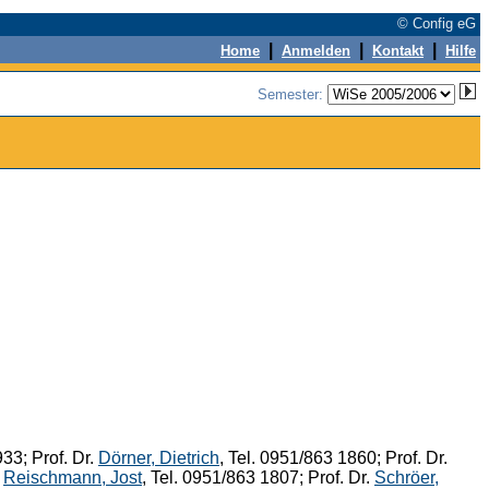
© Config eG
|
|
|
Home
Anmelden
Kontakt
Hilfe
Semester:
933; Prof. Dr.
Dörner, Dietrich
, Tel. 0951/863 1860; Prof. Dr.
.
Reischmann, Jost
, Tel. 0951/863 1807; Prof. Dr.
Schröer,