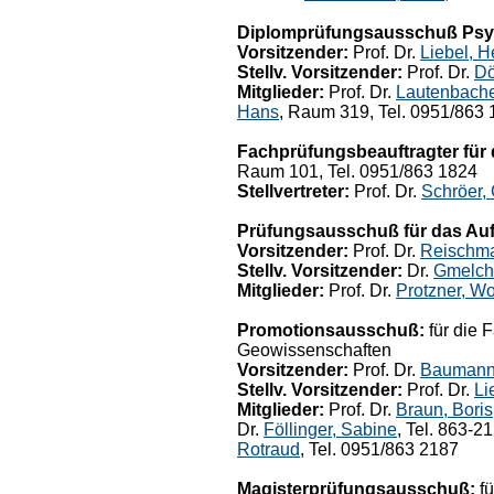
Diplomprüfungsausschuß Psy
Vorsitzender:
Prof. Dr.
Liebel, H
Stellv. Vorsitzender:
Prof. Dr.
Dö
Mitglieder:
Prof. Dr.
Lautenbache
Hans
, Raum 319, Tel. 0951/863 1
Fachprüfungsbeauftragter für
Raum 101, Tel. 0951/863 1824
Stellvertreter:
Prof. Dr.
Schröer, 
Prüfungsausschuß für das Au
Vorsitzender:
Prof. Dr.
Reischma
Stellv. Vorsitzender:
Dr.
Gmelch
Mitglieder:
Prof. Dr.
Protzner, W
Promotionsausschuß:
für die 
Geowissenschaften
Vorsitzender:
Prof. Dr.
Baumann,
Stellv. Vorsitzender:
Prof. Dr.
Li
Mitglieder:
Prof. Dr.
Braun, Boris
Dr.
Föllinger, Sabine
, Tel. 863-21
Rotraud
, Tel. 0951/863 2187
Magisterprüfungsausschuß:
fü