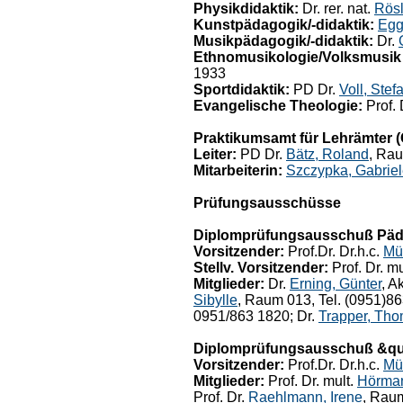
Physikdidaktik:
Dr. rer. nat.
Rösl
Kunstpädagogik/-didaktik:
Egg
Musikpädagogik/-didaktik:
Dr.
Ethnomusikologie/Volksmusik 
1933
Sportdidaktik:
PD Dr.
Voll, Stef
Evangelische Theologie:
Prof. 
Praktikumsamt für Lehrämter (
Leiter:
PD Dr.
Bätz, Roland
, Rau
Mitarbeiterin:
Szczypka, Gabrie
Prüfungsausschüsse
Diplomprüfungsausschuß Päd
Vorsitzender:
Prof.Dr. Dr.h.c.
Mü
Stellv. Vorsitzender:
Prof. Dr. mu
Mitglieder:
Dr.
Erning, Günter
, A
Sibylle
, Raum 013, Tel. (0951)86
0951/863 1820; Dr.
Trapper, Th
Diplomprüfungsausschuß &qu
Vorsitzender:
Prof.Dr. Dr.h.c.
Mü
Mitglieder:
Prof. Dr. mult.
Hörman
Prof. Dr.
Raehlmann, Irene
, Rau