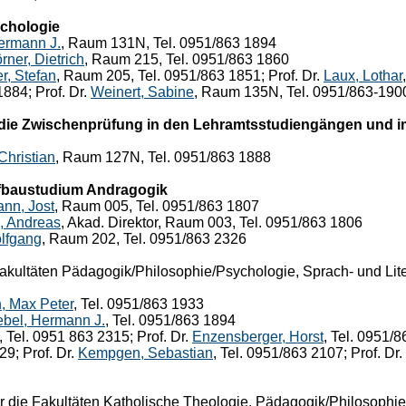
chologie
ermann J.
, Raum 131N, Tel. 0951/863 1894
rner, Dietrich
, Raum 215, Tel. 0951/863 1860
r, Stefan
, Raum 205, Tel. 0951/863 1851; Prof. Dr.
Laux, Lothar
884; Prof. Dr.
Weinert, Sabine
, Raum 135N, Tel. 0951/863-190
 die Zwischenprüfung in den Lehramtsstudiengängen und i
Christian
, Raum 127N, Tel. 0951/863 1888
fbaustudium Andragogik
nn, Jost
, Raum 005, Tel. 0951/863 1807
, Andreas
, Akad. Direktor, Raum 003, Tel. 0951/863 1806
olfgang
, Raum 202, Tel. 0951/863 2326
Fakultäten Pädagogik/Philosophie/Psychologie, Sprach- und Lit
 Max Peter
, Tel. 0951/863 1933
ebel, Hermann J.
, Tel. 0951/863 1894
, Tel. 0951 863 2315; Prof. Dr.
Enzensberger, Horst
, Tel. 0951/8
29; Prof. Dr.
Kempgen, Sebastian
, Tel. 0951/863 2107; Prof. Dr.
r die Fakultäten Katholische Theologie, Pädagogik/Philosophie