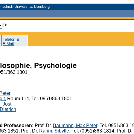
riedrich-Universität Bamberg
Telefon &
E-Mail
ilosophie, Psychologie
0951/863 1801
Peter
git
, Raum 114, Tel. 0951/863 1801
 Jost
Dietrich
d Professoren:
Prof. Dr.
Baumann, Max Peter
, Tel. 0951/863 1
/863 1851; Prof. Dr.
Rahm, Sibylle
, Tel. (0951)863-1814; Prof. Dr