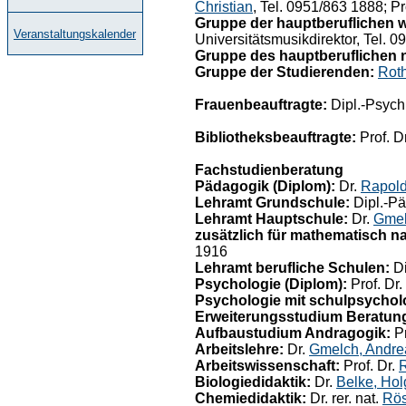
Christian
, Tel. 0951/863 1888; Pr
Gruppe der hauptberuflichen w
Veranstaltungskalender
Universitätsmusikdirektor, Tel. 
Gruppe des hauptberuflichen n
Gruppe der Studierenden:
Roth
Frauenbeauftragte:
Dipl.-Psych
Bibliotheksbeauftragte:
Prof. D
Fachstudienberatung
Pädagogik (Diplom):
Dr.
Rapold
Lehramt Grundschule:
Dipl.-P
Lehramt Hauptschule:
Dr.
Gmel
zusätzlich für mathematisch n
1916
Lehramt berufliche Schulen:
Di
Psychologie (Diplom):
Prof. Dr.
Psychologie mit schulpsycho
Erweiterungsstudium Beratung
Aufbaustudium Andragogik:
Pr
Arbeitslehre:
Dr.
Gmelch, Andre
Arbeitswissenschaft:
Prof. Dr.
R
Biologiedidaktik:
Dr.
Belke, Hol
Chemiedidaktik:
Dr. rer. nat.
Rös