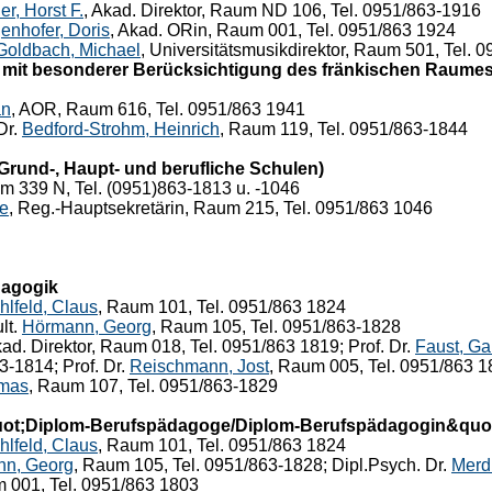
er, Horst F.
, Akad. Direktor, Raum ND 106, Tel. 0951/863-1916
enhofer, Doris
, Akad. ORin, Raum 001, Tel. 0951/863 1924
Goldbach, Michael
, Universitätsmusikdirektor, Raum 501, Tel. 0
mit besonderer Berücksichtigung des fränkischen Raumes
an
, AOR, Raum 616, Tel. 0951/863 1941
Dr.
Bedford-Strohm, Heinrich
, Raum 119, Tel. 0951/863-1844
Grund-, Haupt- und berufliche Schulen)
m 339 N, Tel. (0951)863-1813 u. -1046
le
, Reg.-Hauptsekretärin, Raum 215, Tel. 0951/863 1046
agogik
hlfeld, Claus
, Raum 101, Tel. 0951/863 1824
lt.
Hörmann, Georg
, Raum 105, Tel. 0951/863-1828
kad. Direktor, Raum 018, Tel. 0951/863 1819; Prof. Dr.
Faust, Ga
3-1814; Prof. Dr.
Reischmann, Jost
, Raum 005, Tel. 0951/863 18
omas
, Raum 107, Tel. 0951/863-1829
ot;Diplom-Berufspädagoge/Diplom-Berufspädagogin&quo
hlfeld, Claus
, Raum 101, Tel. 0951/863 1824
n, Georg
, Raum 105, Tel. 0951/863-1828; Dipl.Psych. Dr.
Merd
m 001, Tel. 0951/863 1803