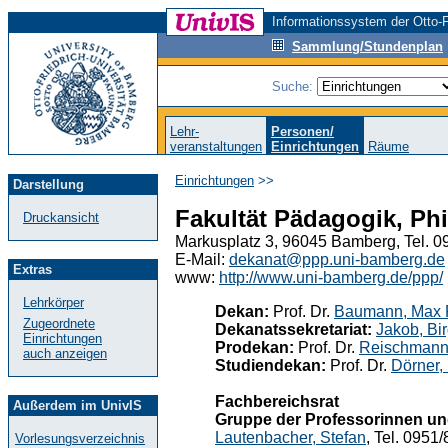
Informationssystem der Otto-F
Sammlung/Stundenplan
Suche:
Lehr-
Personen/
veranstaltungen
Einrichtungen
Räume
Einrichtungen
>>
Darstellung
Fakultät Pädagogik, Ph
Druckansicht
Markusplatz 3, 96045 Bamberg, Tel. 
E-Mail:
dekanat@ppp.uni-bamberg.de
Extras
www:
http://www.uni-bamberg.de/ppp/
Lehrkörper
Dekan:
Prof. Dr.
Baumann, Max 
Zugeordnete
Dekanatssekretariat:
Jakob, Bir
Einrichtungen
Prodekan:
Prof. Dr.
Reischmann,
auch anzeigen
Studiendekan:
Prof. Dr.
Dörner, 
Fachbereichsrat
Außerdem im UnivIS
Gruppe der Professorinnen un
Lautenbacher, Stefan
, Tel. 0951
Vorlesungsverzeichnis