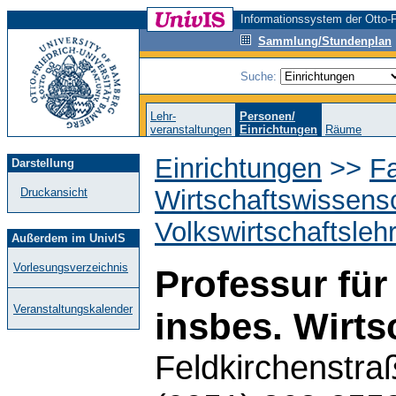
Informationssystem der Otto-F
Sammlung/Stundenplan
Suche:
Lehr-
Personen/
veranstaltungen
Einrichtungen
Räume
Einrichtungen
>>
Fa
Darstellung
Wirtschaftswissens
Druckansicht
Volkswirtschaftsleh
Außerdem im UnivIS
Vorlesungsverzeichnis
Professur für
Veranstaltungskalender
insbes. Wirts
Feldkirchenstra