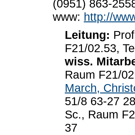
(0951) 863-255
www:
http://ww
Leitung:
Prof
F21/02.53, Te
wiss. Mitarbe
Raum F21/02.5
March, Chris
51/8 63-27 2
Sc., Raum F21
37