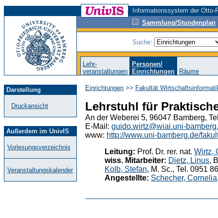
Informationssystem der Otto-F
Sammlung/Stundenplan
Suche:
Lehr-
Personen/
veranstaltungen
Einrichtungen
Räume
Einrichtungen
>>
Fakultät Wirtschaftsinformat
Darstellung
Lehrstuhl für Praktisch
Druckansicht
An der Weberei 5, 96047 Bamberg, Te
E-Mail:
guido.wirtz@wiai.uni-bamberg
Außerdem im UnivIS
www:
http://www.uni-bamberg.de/fakult
Vorlesungsverzeichnis
Leitung:
Prof. Dr. rer. nat.
Wirtz,
wiss. Mitarbeiter:
Dietz, Linus
, 
Kolb, Stefan
, M. Sc., Tel. 0951 
Veranstaltungskalender
Angestellte:
Schecher, Cornelia