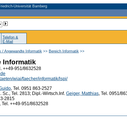
riedrich-Universität Bamberg
Telefon &
E-Mail
ik / Angewandte Informatik
>>
Bereich Informatik
>>
e Informatik
l. ++49-951/8632528
.de
aeten/wiai/faecher/informatik/lspi/
 Guido
, Tel. 0951 863-2527
B. Sc., Tel. 2813; Dipl.-Wirtsch.Inf.
Geiger, Matthias
, Tel. 0951/86
863-2815
, Tel. ++49-951/8632528