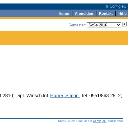
© Config eG
|
|
|
Home
Anmelden
Kontakt
Hilfe
Semester:
3-2810; Dipl.-Wirtsch.Inf.
Harrer, Simon
, Tel. 0951/863-2812;
UnivIS ist ein Produkt der
Config eG
, Buckenhof