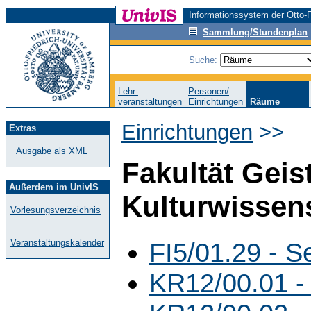
Informationssystem der Otto-F
Sammlung/Stundenplan
Suche:
Lehr-
Personen/
veranstaltungen
Einrichtungen
Räume
Einrichtungen
>>
Extras
Ausgabe als XML
Fakultät Geis
Außerdem im UnivIS
Kulturwissen
Vorlesungsverzeichnis
FI5/01.29 - 
Veranstaltungskalender
KR12/00.01 