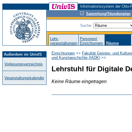
Informationssystem der Otto-F
Sammlung/Stundenplan
Suche:
Lehr-
Personen/
veranstaltungen
Einrichtungen
Räume
Einrichtungen
>>
Fakultät Geistes- und Kultur
Außerdem im UnivIS
und Kunstgeschichte (IADK)
>>
Vorlesungsverzeichnis
Lehrstuhl für Digitale
Veranstaltungskalender
Keine Räume eingetragen