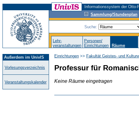
Informationssystem der Otto-F
Sammlung/Stundenplan
Suche:
Lehr-
Personen/
veranstaltungen
Einrichtungen
Räume
Einrichtungen
>>
Fakultät Geistes- und Kultur
Außerdem im UnivIS
Professur für Romanisc
Vorlesungsverzeichnis
Keine Räume eingetragen
Veranstaltungskalender