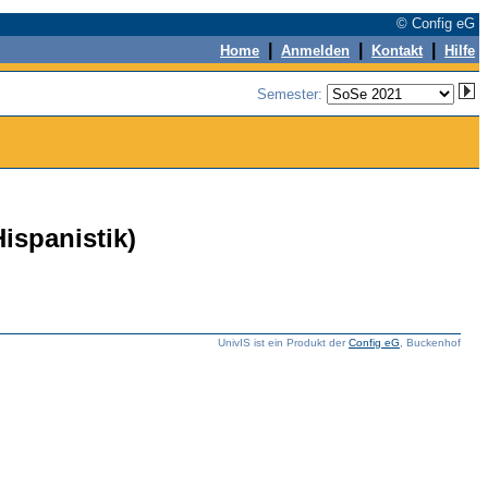
© Config eG
|
|
|
Home
Anmelden
Kontakt
Hilfe
Semester:
ispanistik)
UnivIS ist ein Produkt der
Config eG
, Buckenhof