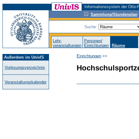
Informationssystem der Otto-F
Sammlung/Stundenplan
Suche:
Lehr-
Personen/
veranstaltungen
Einrichtungen
Räume
Einrichtungen
>>
Außerdem im UnivIS
Hochschulsportz
Vorlesungsverzeichnis
Veranstaltungskalender