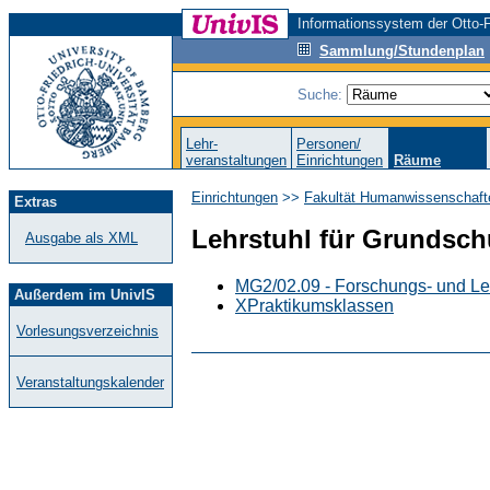
Informationssystem der Otto-F
Sammlung/Stundenplan
Suche:
Lehr-
Personen/
veranstaltungen
Einrichtungen
Räume
Einrichtungen
>>
Fakultät Humanwissenschaft
Extras
Lehrstuhl für Grundsc
Ausgabe als XML
MG2/02.09 - Forschungs- und Le
Außerdem im UnivIS
XPraktikumsklassen
Vorlesungsverzeichnis
Veranstaltungskalender