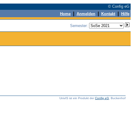
© Config eG
|
|
|
Home
Anmelden
Kontakt
Hilfe
Semester:
UnivIS ist ein Produkt der
Config eG
, Buckenhof