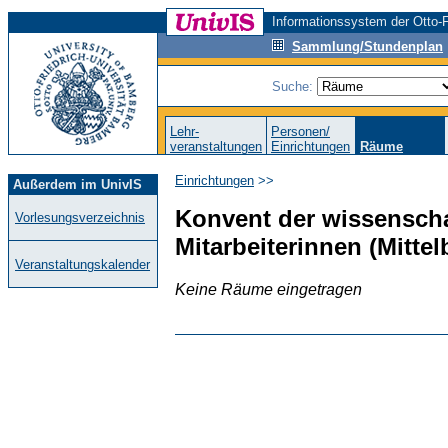
Informationssystem der Otto-F
Sammlung/Stundenplan
Suche:
Lehr-
Personen/
veranstaltungen
Einrichtungen
Räume
Einrichtungen
>>
Außerdem im UnivIS
Konvent der wissenscha
Vorlesungsverzeichnis
Mitarbeiterinnen (Mitte
Veranstaltungskalender
Keine Räume eingetragen