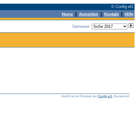
© Config eG
|
|
|
Home
Anmelden
Kontakt
Hilfe
Semester:
UnivIS ist ein Produkt der
Config eG
, Buckenhof