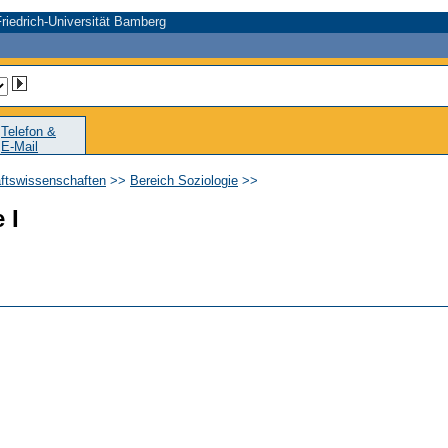
riedrich-Universität Bamberg
Telefon &
E-Mail
aftswissenschaften
>>
Bereich Soziologie
>>
 I