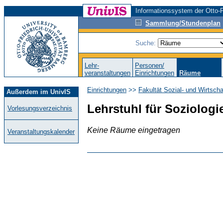
Informationssystem der Otto-F
Sammlung/Stundenplan
Suche:
Lehr-
Personen/
veranstaltungen
Einrichtungen
Räume
Einrichtungen
>>
Fakultät Sozial- und Wirtsch
Außerdem im UnivIS
Lehrstuhl für Soziologie
Vorlesungsverzeichnis
Keine Räume eingetragen
Veranstaltungskalender