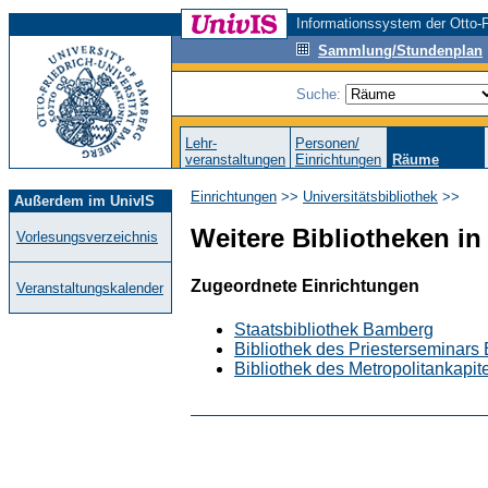
Informationssystem der Otto-F
Sammlung/Stundenplan
Suche:
Lehr-
Personen/
veranstaltungen
Einrichtungen
Räume
Einrichtungen
>>
Universitätsbibliothek
>>
Außerdem im UnivIS
Weitere Bibliotheken i
Vorlesungsverzeichnis
Zugeordnete Einrichtungen
Veranstaltungskalender
Staatsbibliothek Bamberg
Bibliothek des Priesterseminar
Bibliothek des Metropolitankapi