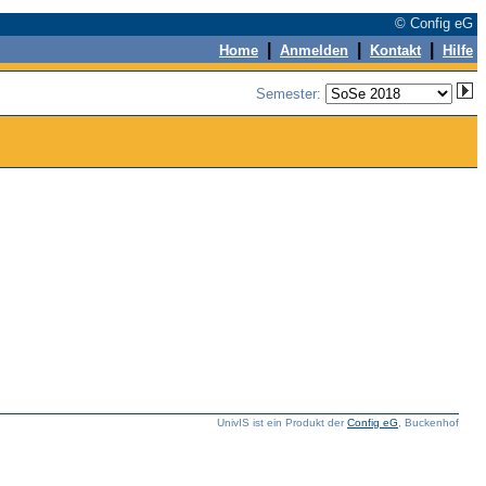
© Config eG
|
|
|
Home
Anmelden
Kontakt
Hilfe
Semester:
UnivIS ist ein Produkt der
Config eG
, Buckenhof