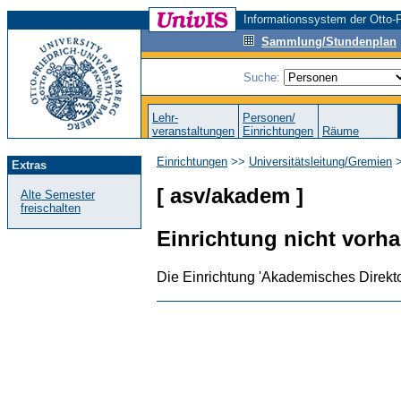
Informationssystem der Otto-F
Sammlung/Stundenplan
Suche:
Lehr-
Personen/
veranstaltungen
Einrichtungen
Räume
Einrichtungen
>>
Universitätsleitung/Gremien
>
Extras
[ asv/akadem ]
Alte Semester
freischalten
Einrichtung nicht vorh
Die Einrichtung 'Akademisches Direkto