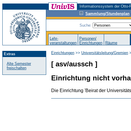
Informationssystem der Otto-F
Sammlung/Stundenplan
Suche:
Lehr-
Personen/
veranstaltungen
Einrichtungen
Räume
Einrichtungen
>>
Universitätsleitung/Gremien
>
Extras
[ asv/aussch ]
Alte Semester
freischalten
Einrichtung nicht vorh
Die Einrichtung 'Beirat der Universitäts