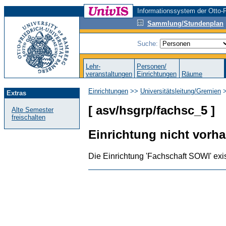
Informationssystem der Otto-F
Sammlung/Stundenplan
Suche:
Lehr-
Personen/
veranstaltungen
Einrichtungen
Räume
Einrichtungen
>>
Universitätsleitung/Gremien
Extras
[ asv/hsgrp/fachsc_5 ]
Alte Semester
freischalten
Einrichtung nicht vorh
Die Einrichtung 'Fachschaft SOWI' exis