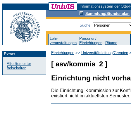
Informationssystem der Otto-F
Sammlung/Stundenplan
Suche:
Lehr-
Personen/
veranstaltungen
Einrichtungen
Räume
Einrichtungen
>>
Universitätsleitung/Gremien
>
Extras
[ asv/kommis_2 ]
Alte Semester
freischalten
Einrichtung nicht vorh
Die Einrichtung 'Kommission zur Konfl
existiert nicht im aktuellsten Semester.