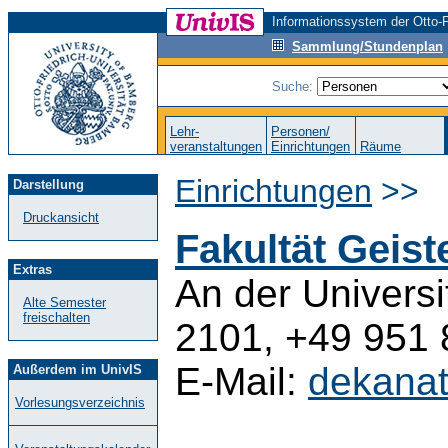
Informationssystem der Otto-F
Sammlung/Stundenplan
Suche:
Lehr-
Personen/
veranstaltungen
Einrichtungen
Räume
Einrichtungen
>>
Darstellung
Druckansicht
Fakultät Geis
Extras
An der Universi
Alte Semester
freischalten
2101, +49 951
E-Mail:
dekana
Außerdem im UnivIS
Vorlesungsverzeichnis