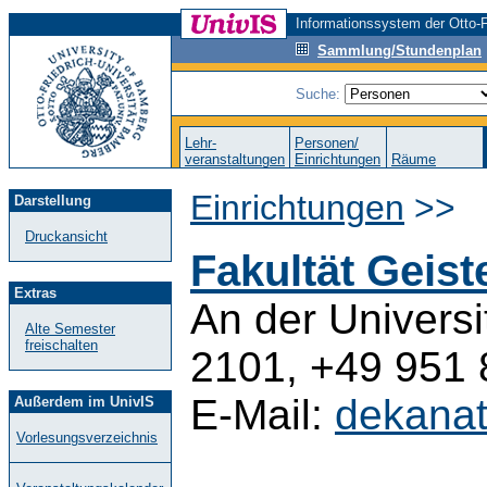
Informationssystem der Otto-F
Sammlung/Stundenplan
Suche:
Lehr-
Personen/
veranstaltungen
Einrichtungen
Räume
Einrichtungen
>>
Darstellung
Druckansicht
Fakultät Geis
Extras
An der Universi
Alte Semester
freischalten
2101, +49 951
E-Mail:
dekana
Außerdem im UnivIS
Vorlesungsverzeichnis