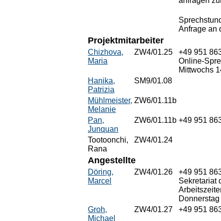
anfragen z
Sprechstund
Anfrage an 
Projektmitarbeiter
Chizhova,
ZW4/01.25
+49 951 86
Maria
Online-Spre
Mittwochs 1
Hanika,
SM9/01.08
Patrizia
Mühlmeister,
ZW6/01.11b
Melanie
Pan,
ZW6/01.11b
+49 951 86
Junquan
Tootoonchi,
ZW4/01.24
Rana
Angestellte
Döring,
ZW4/01.26
+49 951 86
Marcel
Sekretariat
Arbeitszeit
Donnerstag 
Groh,
ZW4/01.27
+49 951 86
Michael