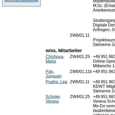
Veranstaltungskalender
Masterstudi
M.Sc. (Email
Anerkennun
Studiengang
Digitale De
Anfragen, S
ZW6/01.11
Projektraum
Steinerne Z
wiss. Mitarbeiter
Chizhova,
ZW4/01.25
+49 951 86
Maria
Online-Spre
Mittwochs 1
Pan,
ZW6/01.11b
+49 951 86
Junquan
Puglisi, Lea
ZW6/01.11
+49 951 86
KDWT Mitgli
Steinerne Z
Schnier,
ZW4/01.25
+49 951 86
Verena
Verena Schn
Mo-Do vormi
studienber