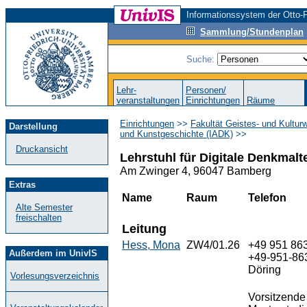
Informationssystem der Otto-F
Sammlung/Stundenplan
Suche:
Lehr-
Personen/
veranstaltungen
Einrichtungen
Räume
Einrichtungen
>>
Fakultät Geistes- und Kultur
Darstellung
und Kunstgeschichte (IADK)
>>
Druckansicht
Lehrstuhl für Digitale Denkmal
Am Zwinger 4, 96047 Bamberg
Extras
Name
Raum
Telefon
Alte Semester
freischalten
Leitung
Hess, Mona
ZW4/01.26
+49 951 86
Außerdem im UnivIS
+49-951-863
Döring
Vorlesungsverzeichnis
Vorsitzend