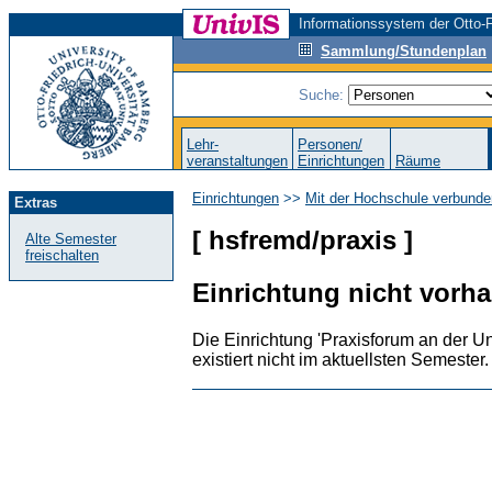
Informationssystem der Otto-F
Sammlung/Stundenplan
Suche:
Lehr-
Personen/
veranstaltungen
Einrichtungen
Räume
Einrichtungen
>>
Mit der Hochschule verbunde
Extras
[ hsfremd/praxis ]
Alte Semester
freischalten
Einrichtung nicht vorh
Die Einrichtung 'Praxisforum an der Uni
existiert nicht im aktuellsten Semester.